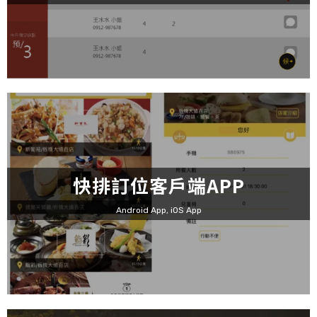
快排訂位客戶端APP
Android App, iOS App