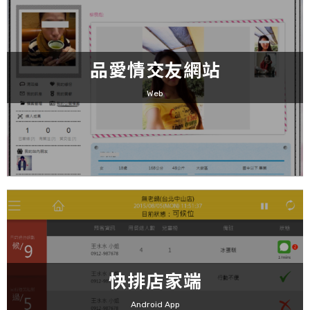
品愛情交友網站
Web
快排店家端
Android App