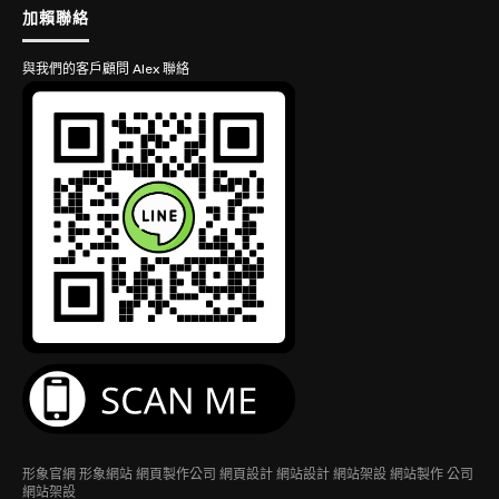
加賴聯絡
與我們的客戶顧問 Alex 聯絡
形象官網
形象網站
網頁製作公司
網頁設計
網站設計
網站架設
網站製作
公司
網站架設