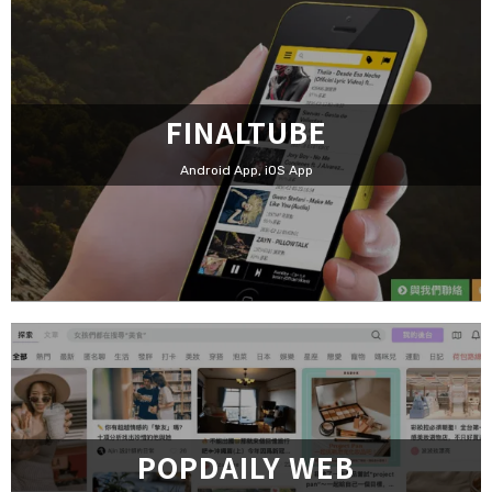
FINALTUBE
Android App, iOS App
POPDAILY WEB